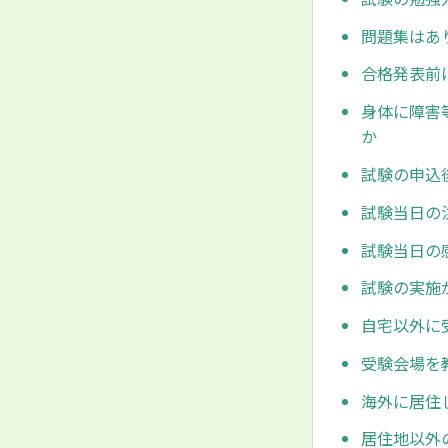
問題集はあ
合格発表前
身体に障害
か
試験の申込
試験当日の
試験当日の
試験の実施
自宅以外に
受験会場を
海外に居住
居住地以外